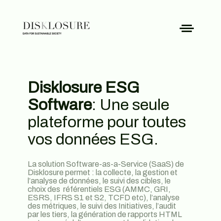
Logiciels
Labs
À propos
Disklosure ESG
Tarif
Software
: Une seule
Demander
plateforme pour toutes
un demo
vos données ESG.
La solution Software-as-a-Service (SaaS) de
Disklosure permet : la collecte, la gestion et
l’analyse de données, le suivi des cibles, le
choix des référentiels ESG (AMMC, GRI,
ESRS, IFRS S1 et S2, TCFD etc), l’analyse
des métriques, le suivi des Initiatives, l’audit
par les tiers, la génération de rapports HTML