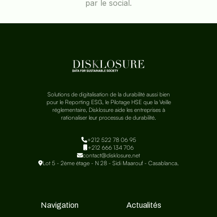
par le social.
Solutions de digitalisation de la durabilité aussi bien
pour le Reporting ESG, le Pilotage HSE que la Veille
réglementaire, Disklosure aide les entreprises à
rationaliser leur processus de durabilité.
+212 522 78 06 95
+212 666 134 706
contact@disklosure.net
Lot 5 - 2ème étage - N 28 - Sidi Maarouf - Casablanca.
Navigation
Actualités