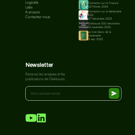
Logiciels
Formation sur la Finance
Labs
02 Février 2024
À propos
Formation sur la Matérialité
ESG
Contactez-nous
07 Décembre 2023
Disklosure ESG Verstohlen
15 novembre 2023
Le livre blanc de la
matérialité
3 sep. 2023
Newsletter
Recevez les analyses et les
publications de Disklosure.